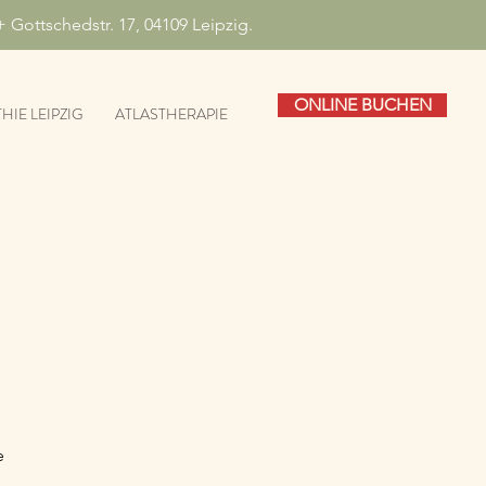
 Gottschedstr. 17, 04109 Leipzig.
ONLINE BUCHEN
IE LEIPZIG
ATLASTHERAPIE
e