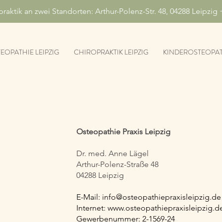
ktik an zwei Standorten: Arthur-Polenz-Str. 48, 04288 Leipzig +
EOPATHIE LEIPZIG
CHIROPRAKTIK LEIPZIG
KINDEROSTEOPATH
Osteopathie Praxis Leipzig
Dr. med. Anne Lägel
Arthur-Polenz-Straße 48
04288 Leipzig
E-Mail:
info@osteopathiepraxisleipzig.de
Internet: www.osteopathiepraxisleipzig.d
Gewerbenummer: 2-1569-24