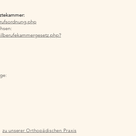
rztekammer:
erufsordnung.php
hsen:
eilberufekammergesetz.php?
age:
zu unserer Orthopädischen Praxis