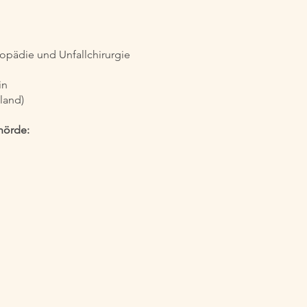
hopädie und Unfallchirurgie
in
land)
ehörde: