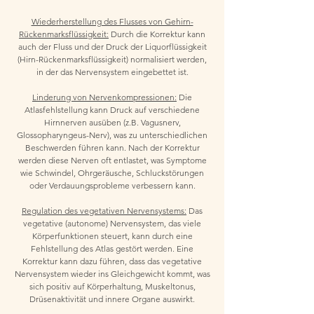
Wiederherstellung des Flusses von Gehirn-
Rückenmarksflüssigkeit:
Durch die Korrektur kann
auch der Fluss und der Druck der Liquorflüssigkeit
(Hirn-Rückenmarksflüssigkeit) normalisiert werden,
in der das Nervensystem eingebettet ist.
Linderung von Nervenkompressionen:
Die
Atlasfehlstellung kann Druck auf verschiedene
Hirnnerven ausüben (z.B. Vagusnerv,
Glossopharyngeus-Nerv), was zu unterschiedlichen
Beschwerden führen kann. Nach der Korrektur
werden diese Nerven oft entlastet, was Symptome
wie Schwindel, Ohrgeräusche, Schluckstörungen
oder Verdauungsprobleme verbessern kann.
Regulation des vegetativen Nervensystems:
Das
vegetative (autonome) Nervensystem, das viele
Körperfunktionen steuert, kann durch eine
Fehlstellung des Atlas gestört werden. Eine
Korrektur kann dazu führen, dass das vegetative
Nervensystem wieder ins Gleichgewicht kommt, was
sich positiv auf Körperhaltung, Muskeltonus,
Drüsenaktivität und innere Organe auswirkt.