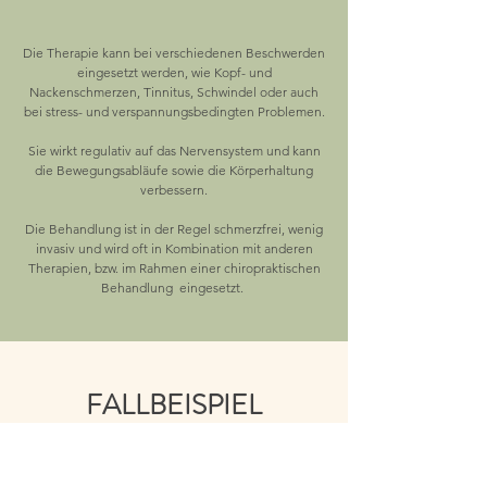
Die Therapie kann bei verschiedenen Beschwerden
eingesetzt werden, wie Kopf- und
Nackenschmerzen, Tinnitus, Schwindel oder auch
bei stress- und verspannungsbedingten Problemen.
Sie wirkt regulativ auf das Nervensystem und kann
die Bewegungsabläufe sowie die Körperhaltung
verbessern.
Die Behandlung ist in der Regel schmerzfrei, wenig
invasiv und wird oft in Kombination mit anderen
Therapien, bzw. im Rahmen einer chiropraktischen
Behandlung eingesetzt.
FALLBEISPIEL
Schwindel -
Atlasfehlstellung als