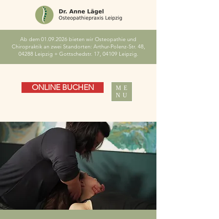
Ab dem
01.09.2026
bieten wir Osteopathie und
Chiropraktik an zwei Standorten: Arthur-Polenz-Str. 48,
04288 Leipzig + Gottschedstr. 17, 04109 Leipzig.
ONLINE BUCHEN
ME
NU